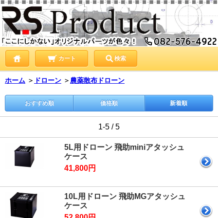
カート
検索
ホーム
＞
ドローン
＞
農薬散布ドローン
おすすめ順
価格順
新着順
1-5 / 5
5L用ドローン 飛助miniアタッシュ
ケース
41,800円
10L用ドローン 飛助MGアタッシュ
ケース
52,800円