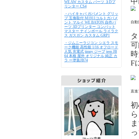
中
WE AW カスタム パーツ ３Dプ
リンター CS4
・ハイキャパ ガバメント グリッ
プ 互換取付 M1911コルトガバメ
自動
ント マルイ WE BATON 自作パ
ーツ 3Dプリンター コンバット
マスター ナインボール ライラク
タ
ス ガスガン カスタム GRP1
・ジムニーラジコン シエラ スモ
可
ーク機能 高性能 1/16 オフロード
人気 充電式 jimny ジープ jeep JB
時
64 本格 屋外 オリジナル 純正 カ
ラ ー塗装JB74
F
直進
初
ら
ま
っ