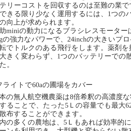
テリーコストを回収するのは至難の業で
できる限り少なく運用するには、1つの
の向上が求められます。
助miniの動力になるブラシレスモーター
kgの強力なパワーで、24inchの大きい
転でトルクのある飛行をします。薬剤を
大きく変わらず、1つのバッテリーでの
た。
フライトで60aの圃場をカバー
本の無人航空機農薬は8倍希釈の高濃度
することで、たった5Ｌの容量でも最大62
散布することができます。
内の多くの農地は、5Ｌもあれば効率的
ーンを利用でき、大型機と変わらない散