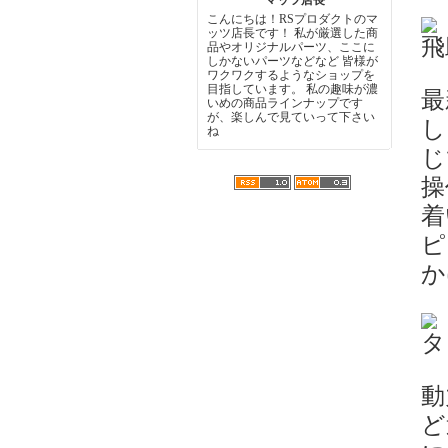
マッツ店長
こんにちは！RSプロダクトのマ
ッツ店長です！ 私が厳選した商
飛
品やオリジナルパーツ、ここに
しかないパーツなどなど 皆様が
ワクワクするようなショップを
目指しています。 私の趣味が濃
最
いめの商品ラインナップです
が、楽しんで見ていって下さい
し
ね
じ
操
着
ピ
か
タ
動
ど