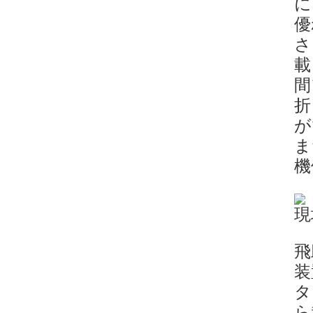
に
優
さ
載
間
折
が
ま
機
現
飛
装
タ
ら