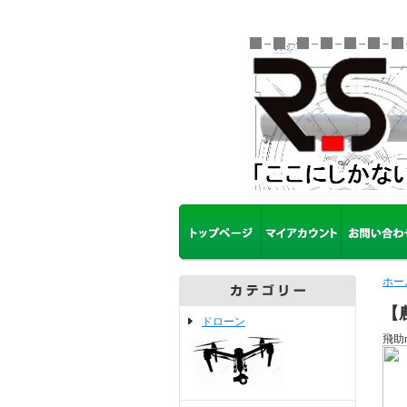
ホー
【
ドローン
飛助