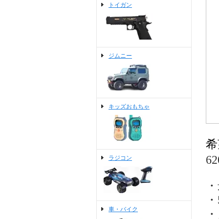
トイガン
ジムニー
キッズおもちゃ
希
6
ラジコン
・
・
車・バイク
・