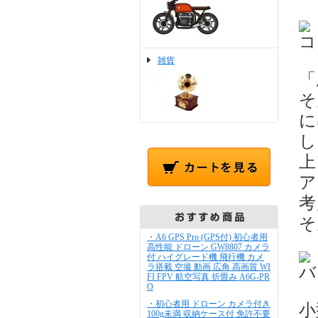
コ
雑貨
「
そ
に
し
上
ア
考
そ
・A6 GPS Pro (GPS付) 初心者用
高性能 ドローン GW8807 カメラ
付 ハイグレード機 飛行機 カメ
ラ搭載 空撮 動画 広角 高画質 WI
バ
FI FPV 航空写真 折畳み A6G-PR
O
・初心者用 ドローン カメラ付き
小
100g未満 収納ケース付 免許不要