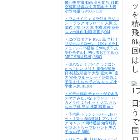
飛行機 空撮 動画 高画質 WIFI 航
ッ
空写真 折畳み式 高度維持 人気
小型 軽量 GW8807 E58
を
・巨大サイズ カメラ付き ラジコ
積
ン トラック オフロード 人気 充
電式 大型 巨大 車 本格 屋外 室外
飛
スマホ操作 動画 写真 fy004
・RSプロダクト RS03 黒 当社オ
8
リジナルドローン 【4Kカメラ】
デュアルGPS搭載【200g以下 規
回
制外モデル】 初心者おすすめ (S
MRC S20後続機) RS03
は
・倒れない！ バイク ラジコン
し
かっこいい 大迫力 操作が簡単
日本語説明書付 大型 巨大 RC 室
内 室外 ブルー レッド 絶対喜ぶ
子供 おもちゃ 子ども キッズ 小
学生 人気 HC801
1
・ビデオ通話 チャットができる
スマホ みたいな トランシーバー
日
カメラ付 ２台セット 人気 おも
ちゃ 子供 簡単 携帯 写真 ro1s
う
・子供用 トランシーバー 2個セ
ット【3km 通話可能】アウトド
で
ア キャンプ 同時通話 知育玩具
小型 おもちゃ プレゼント 男の
国
子 女の子 R881
ロ
・ジムニー用 【LEDヘッドライ