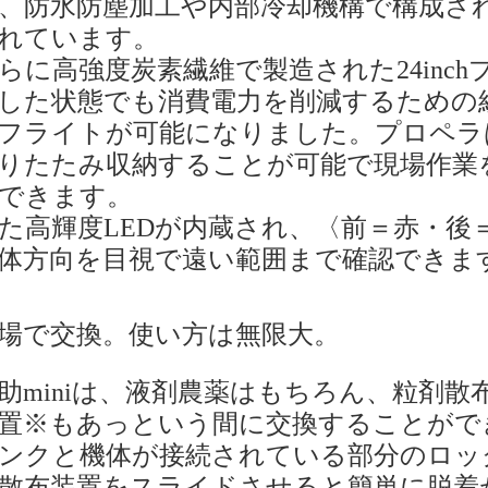
、防水防塵加工や内部冷却機構で構成さ
れています。
らに高強度炭素繊維で製造された24inc
した状態でも消費電力を削減するための
フライトが可能になりました。プロペラ
りたたみ収納することが可能で現場作業
できます。
た高輝度LEDが内蔵され、〈前＝赤・後
体方向を目視で遠い範囲まで確認できま
場で交換。使い方は無限大。
助miniは、液剤農薬はもちろん、粒剤
置※もあっという間に交換することがで
ンクと機体が接続されている部分のロッ
散布装置をスライドさせると簡単に脱着