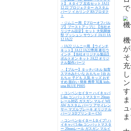
ト】 Ａタイプ 左右セット JA11
で
12 22 プロジェクター カスタム
パーツ イカリング RSプロダク
ト
・ジムニー用 【ブローオフバル
機
ブ】ブーストアップに 【当社オ
リジナル設定】セット 大気開放
型 プッシュン サウンド JA11 JA
機
12 JA22
・JA22 ジムニー用 【ウインチ
が
キット】JA12 JA22専用 牽引ウ
インチ 【当社オリジナル製品】
そ
ボルトオン キット JA22 オリジ
ナル製作パーツ
充
・【ブルー】タッチパネル 知育
し
スマホみたいな おもちゃ 1台 お
もちゃ 子ども 人気 キッズ おす
ン
すめ 面白い 簡単 携帯 写真 kids-
sma BLUE PH05
す
・コンペンセイター ハイキャパ
5.4in コンバットマスター 20mm
ま
レール対応 ガスガン マルイ WE
AW カスタム パーツ アサイレン
ュ
サー マズルブレーキ オリジナル
パーツ３Dプリンター CS1
ま
・コンペンセイター Lタイプ! ハ
イキャパ 5.4in コンバットマスタ
ー 20mmレール ガスガン マルイ