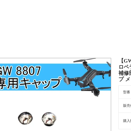
【GW
ロペ
補修
プ メ
型番
販売
購入