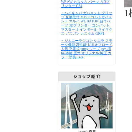
WE AW カスタム パーツ ３Dプ
リンター CS4
・ハイキャパ ガバメント グリッ
プ 互換取付 M1911コルトガバメ
ント マルイ WE BATON 自作パ
ーツ 3Dプリンター コンバット
マスター ナインボール ライラク
ス ガスガン カスタム GRP1
・ジムニーラジコン シエラ スモ
ーク機能 高性能 1/16 オフロード
人気 充電式 jimny ジープ jeep JB
64 本格 屋外 オリジナル 純正 カ
ラ ー塗装JB74