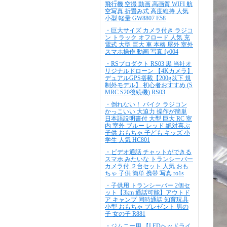
飛行機 空撮 動画 高画質 WIFI 航
空写真 折畳み式 高度維持 人気
小型 軽量 GW8807 E58
・巨大サイズ カメラ付き ラジコ
ン トラック オフロード 人気 充
電式 大型 巨大 車 本格 屋外 室外
スマホ操作 動画 写真 fy004
・RSプロダクト RS03 黒 当社オ
リジナルドローン 【4Kカメラ】
デュアルGPS搭載【200g以下 規
制外モデル】 初心者おすすめ (S
MRC S20後続機) RS03
・倒れない！ バイク ラジコン
かっこいい 大迫力 操作が簡単
日本語説明書付 大型 巨大 RC 室
内 室外 ブルー レッド 絶対喜ぶ
子供 おもちゃ 子ども キッズ 小
学生 人気 HC801
・ビデオ通話 チャットができる
スマホ みたいな トランシーバー
カメラ付 ２台セット 人気 おも
ちゃ 子供 簡単 携帯 写真 ro1s
・子供用 トランシーバー 2個セ
ット【3km 通話可能】アウトド
ア キャンプ 同時通話 知育玩具
小型 おもちゃ プレゼント 男の
子 女の子 R881
・ジムニー用 【LEDヘッドライ