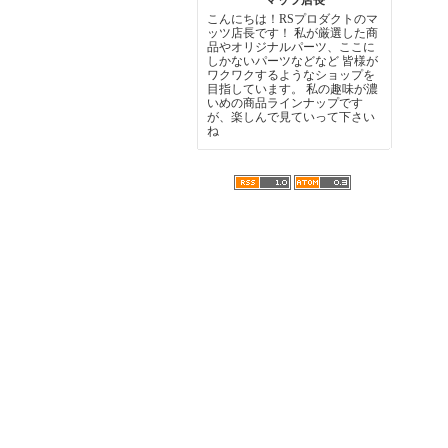
マッツ店長
こんにちは！RSプロダクトのマ
ッツ店長です！ 私が厳選した商
品やオリジナルパーツ、ここに
しかないパーツなどなど 皆様が
ワクワクするようなショップを
目指しています。 私の趣味が濃
いめの商品ラインナップです
が、楽しんで見ていって下さい
ね