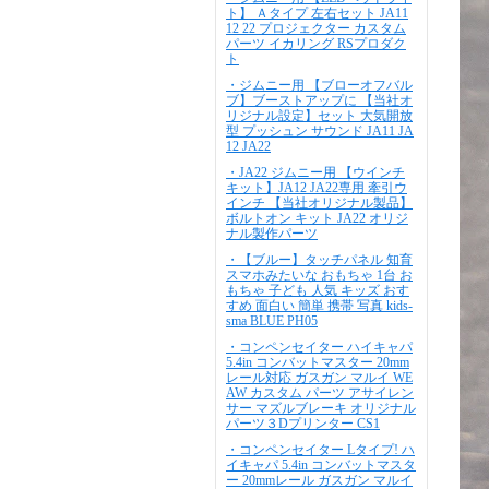
ト】 Ａタイプ 左右セット JA11
12 22 プロジェクター カスタム
パーツ イカリング RSプロダク
ト
・ジムニー用 【ブローオフバル
ブ】ブーストアップに 【当社オ
リジナル設定】セット 大気開放
型 プッシュン サウンド JA11 JA
12 JA22
・JA22 ジムニー用 【ウインチ
キット】JA12 JA22専用 牽引ウ
インチ 【当社オリジナル製品】
ボルトオン キット JA22 オリジ
ナル製作パーツ
・【ブルー】タッチパネル 知育
スマホみたいな おもちゃ 1台 お
もちゃ 子ども 人気 キッズ おす
すめ 面白い 簡単 携帯 写真 kids-
sma BLUE PH05
・コンペンセイター ハイキャパ
5.4in コンバットマスター 20mm
レール対応 ガスガン マルイ WE
AW カスタム パーツ アサイレン
サー マズルブレーキ オリジナル
パーツ３Dプリンター CS1
・コンペンセイター Lタイプ! ハ
イキャパ 5.4in コンバットマスタ
ー 20mmレール ガスガン マルイ