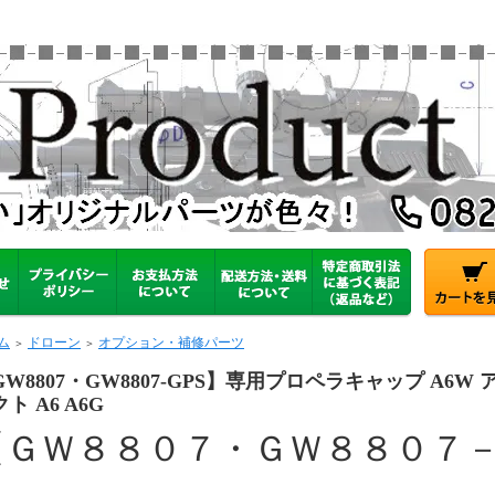
ム
ドローン
オプション・補修パーツ
＞
＞
GW8807・GW8807-GPS】専用プロペラキャップ A6
ト A6 A6G
【ＧＷ８８０７・ＧＷ８８０７