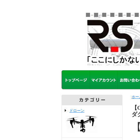
ホー
【
ドローン
ダク