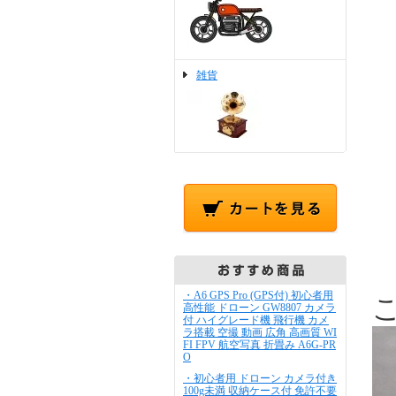
雑貨
・A6 GPS Pro (GPS付) 初心者用
高性能 ドローン GW8807 カメラ
付 ハイグレード機 飛行機 カメ
ラ搭載 空撮 動画 広角 高画質 WI
FI FPV 航空写真 折畳み A6G-PR
O
・初心者用 ドローン カメラ付き
100g未満 収納ケース付 免許不要