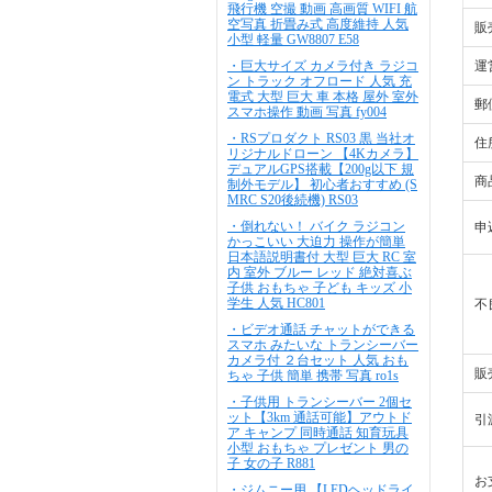
飛行機 空撮 動画 高画質 WIFI 航
空写真 折畳み式 高度維持 人気
販
小型 軽量 GW8807 E58
・巨大サイズ カメラ付き ラジコ
運
ン トラック オフロード 人気 充
電式 大型 巨大 車 本格 屋外 室外
郵
スマホ操作 動画 写真 fy004
・RSプロダクト RS03 黒 当社オ
住
リジナルドローン 【4Kカメラ】
デュアルGPS搭載【200g以下 規
商
制外モデル】 初心者おすすめ (S
MRC S20後続機) RS03
・倒れない！ バイク ラジコン
申
かっこいい 大迫力 操作が簡単
日本語説明書付 大型 巨大 RC 室
内 室外 ブルー レッド 絶対喜ぶ
子供 おもちゃ 子ども キッズ 小
学生 人気 HC801
不
・ビデオ通話 チャットができる
スマホ みたいな トランシーバー
カメラ付 ２台セット 人気 おも
販
ちゃ 子供 簡単 携帯 写真 ro1s
・子供用 トランシーバー 2個セ
ット【3km 通話可能】アウトド
引
ア キャンプ 同時通話 知育玩具
小型 おもちゃ プレゼント 男の
子 女の子 R881
お
・ジムニー用 【LEDヘッドライ