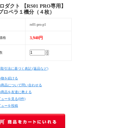
ロダクト 【RS01 PRO専用】
プロペラ１機分（４枚）
rs01-pro-p1
価格
3,940円
数
商取引法に基づく表記 (返品など)
い物を続ける
の商品について問い合わせる
の商品を友達に教える
ューを見る(0件)
ビューを投稿