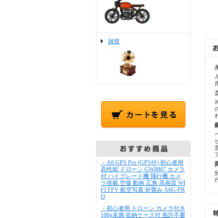
雑貨
A
・A6 GPS Pro (GPS付) 初心者用
高性能 ドローン GW8807 カメラ
付 ハイグレード機 飛行機 カメ
ラ搭載 空撮 動画 広角 高画質 WI
FI FPV 航空写真 折畳み A6G-PR
O
・初心者用 ドローン カメラ付き
100g未満 収納ケース付 免許不要