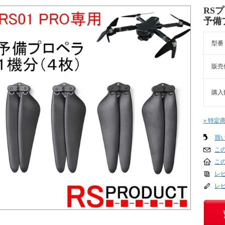
RSプ
予備
型番
販売
購入
» 特定
買
こ
こ
レビ
レ