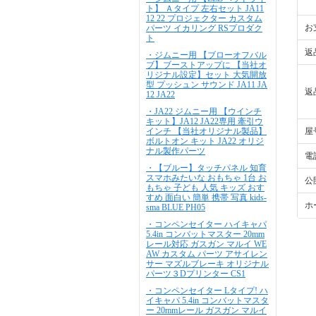
ト】 Ａタイプ 左右セット JA11
12 22 プロジェクター カスタム
お
パーツ イカリング RSプロダク
ト
返
・ジムニー用 【ブローオフバル
ブ】ブーストアップに 【当社オ
リジナル設定】セット 大気開放
型 プッシュン サウンド JA11 JA
返
12 JA22
・JA22 ジムニー用 【ウインチ
キット】JA12 JA22専用 牽引ウ
インチ 【当社オリジナル製品】
屋
ボルトオン キット JA22 オリジ
ナル製作パーツ
電
・【ブルー】タッチパネル 知育
スマホみたいな おもちゃ 1台 お
公
もちゃ 子ども 人気 キッズ おす
すめ 面白い 簡単 携帯 写真 kids-
ホ
sma BLUE PH05
・コンペンセイター ハイキャパ
5.4in コンバットマスター 20mm
レール対応 ガスガン マルイ WE
AW カスタム パーツ アサイレン
サー マズルブレーキ オリジナル
パーツ３Dプリンター CS1
・コンペンセイター Lタイプ! ハ
イキャパ 5.4in コンバットマスタ
ー 20mmレール ガスガン マルイ