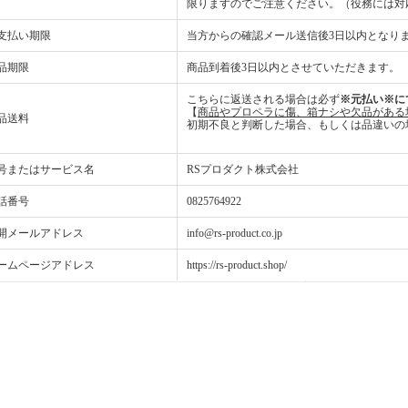
限りますのでご注意ください。（役務には対
支払い期限
当方からの確認メール送信後3日以内となり
品期限
商品到着後3日以内とさせていただきます。
こちらに返送される場合は必ず
※元払い※に
【
商品やプロペラに傷、箱ナシや欠品がある
品送料
初期不良と判断した場合、もしくは品違いの
号またはサービス名
RSプロダクト株式会社
話番号
0825764922
開メールアドレス
info@rs-product.co.jp
ームページアドレス
https://rs-product.shop/