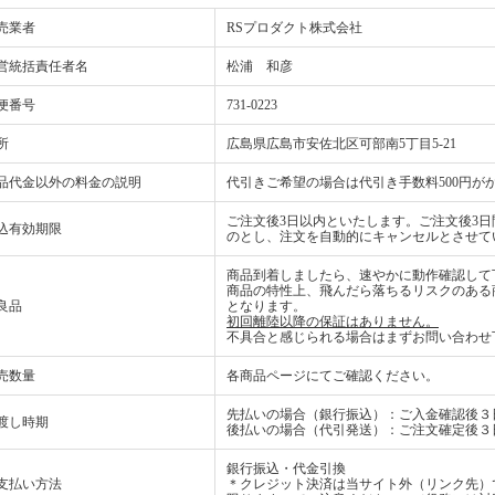
売業者
RSプロダクト株式会社
営統括責任者名
松浦 和彦
便番号
731-0223
所
広島県広島市安佐北区可部南5丁目5-21
品代金以外の料金の説明
代引きご希望の場合は代引き手数料500円が
ご注文後3日以内といたします。ご注文後3
込有効期限
のとし、注文を自動的にキャンセルとさせて
商品到着しましたら、速やかに動作確認して
商品の特性上、飛んだら落ちるリスクのある
良品
となります。
初回離陸以降の保証はありません。
不具合と感じられる場合はまずお問い合わせ
売数量
各商品ページにてご確認ください。
先払いの場合（銀行振込）：ご入金確認後３
渡し時期
後払いの場合（代引発送）：ご注文確定後３
銀行振込・代金引換
支払い方法
＊クレジット決済は当サイト外（リンク先）