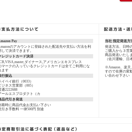
mazon Pay
当社 指定発送方
Amazonのアカウントに登録された配送先や支払い方法を利
発送方法、日時
用して決済できます。
ご購入から３営
商品発送いたし
クレジットカード決済
（佐川運輸、日
JCB,VISA,master,ダイナース,アメリカンエキスプレス
のマークの入っているクレジットカードは全てご利用にな
※Amazon、
れます
すので在庫の変
い合わせ下さい
銀行振込
ペイペイ銀行（0033）
ビジネス営業部（005）
普通2222688
アールエスプロダクト（カ
商品代引き発送
到着時に商品代金お支払い下さい
代引き手数料 一律500円 別途