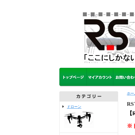
ホー
R
ドローン
【
※