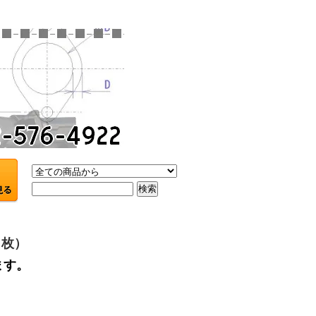
４枚）
ます。