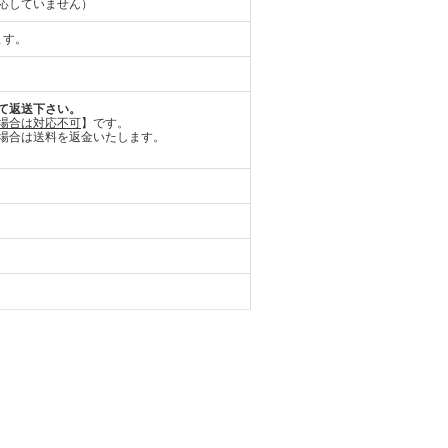
応していません）
ます。
て返送下さい。
場合は対応不可
】です。
場合は送料を返金いたします。