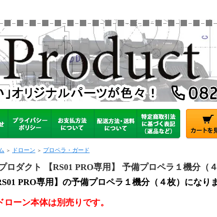
ム
ドローン
プロペラ・ガード
＞
＞
Sプロダクト 【RS01 PRO専用】 予備プロペラ１機分（
RS01 PRO専用】の予備プロペラ１機分（４枚）になり
ドローン本体は別売りです。